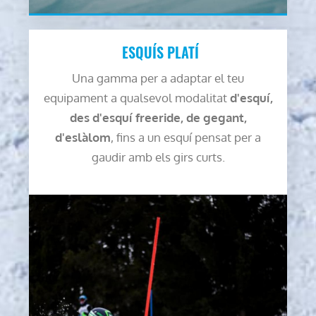
ESQUÍS PLATÍ
Una gamma per a adaptar el teu
equipament a qualsevol modalitat
d'esquí,
des d'esquí freeride, de gegant,
d'eslàlom
, fins a un esquí pensat per a
gaudir amb els girs curts.