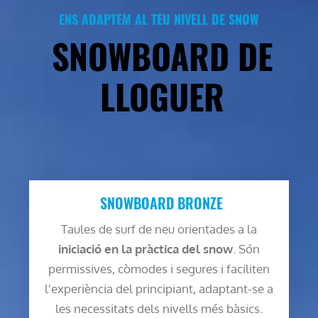
ENS ADAPTEM AL TEU NIVELL DE SNOW
SNOWBOARD DE
LLOGUER
SNOWBOARD BRONZE
Taules de surf de neu orientades a la
iniciació en la pràctica del snow
. Són
permissives, còmodes i segures i faciliten
l'experiència del principiant, adaptant-se a
les necessitats dels nivells més bàsics.