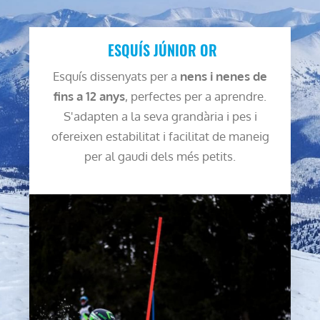
ESQUÍS JÚNIOR OR
Esquís dissenyats per a
nens i nenes de
fins a 12 anys
, perfectes per a aprendre.
S'adapten a la seva grandària i pes i
ofereixen estabilitat i facilitat de maneig
per al gaudi dels més petits.