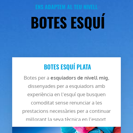
ENS ADAPTEM AL TEU NIVELL
BOTES ESQUÍ
BOTES ESQUÍ PLATA
Botes per a
esquiadors de nivell mig
,
dissenyades per a esquiadors amb
experiència en l'esquí que busquen
comoditat sense renunciar a les
prestacions necessàries per a continuar
millorant la seva tècnica en l'esport.