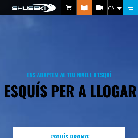
GAMMES D'ESQUÍ, SNOW I
Vés
CA
LLIS
al
BOTES
contingut
ENS ADAPTEM AL TEU NIVELL D'ESQUÍ
ESQUÍS PER A LLOGAR
ESQUÍS BRONZE