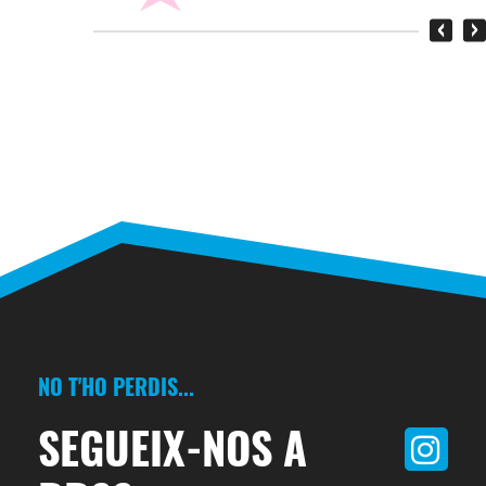
‹
›
NO T'HO PERDIS...
SEGUEIX-NOS A