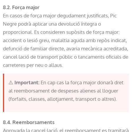
8.2. Força major
En casos de força major degudament justificats, Pic
Negre podrà aplicar una devolució íntegra o
proporcional. Es consideren supòsits de força major:
accident o lesió greu, malaltia aguda amb repòs indicat,
defunció de familiar directe, avaria mecànica acreditada,
cancel·lació de transport públic o tancaments oficials de
carreteres per neu o allaus.
⚠️
Important:
En cap cas la força major donarà dret
al reemborsament de despeses alienes al lloguer
(forfaits, classes, allotjament, transport o altres).
8.4. Reemborsaments
Aprovada la cancel·lació, el reemborsament es tramitarà