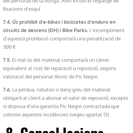
del personal de la botiga. Això inclou el reglatge de
fixacions d'esquí.
7.4. Ús prohibit d'e-bikes i bicicletes d'enduro en
circuits de descens (DH) i Bike Parks.
L'incompliment
d'aquesta prohibició comportarà una penalització de
300 €.
7.5.
El mal ús del material comportarà un càrrec
equivalent al cost de reparació o reposició, segons
valoració del personal tècnic de Pic Negre.
7.6.
La pèrdua, robatori o dany greu del material
obligarà al client a abonar el valor de reposició, excepte
si disposa d'una garantia Pic Negre contractada que
cobreixi aquestes incidències (vegeu apartat 13).
8. Cancel·lacions,