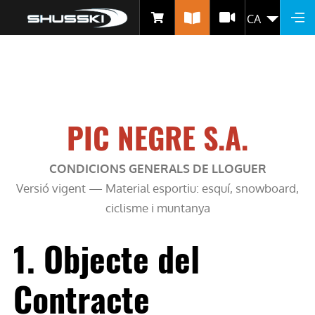
CONDICIONS LLOGUER
Vés
CA
LLIS
al
ANDORRA
contingut
PIC NEGRE S.A.
CONDICIONS GENERALS DE LLOGUER
Versió vigent — Material esportiu: esquí, snowboard,
ciclisme i muntanya
1. Objecte del
Contracte