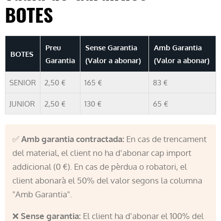
BOTES
Preu
Sense Garantia
Amb Garantia
BOTES
Garantia
(Valor a abonar)
(Valor a abonar)
SENIOR
2,50 €
165 €
83 €
JUNIOR
2,50 €
130 €
65 €
✅
Amb garantia contractada:
En cas de trencament
del material, el client no ha d'abonar cap import
addicional (0 €). En cas de pèrdua o robatori, el
client abonarà el 50% del valor segons la columna
"Amb Garantia".
❌
Sense garantia:
El client ha d'abonar el 100% del