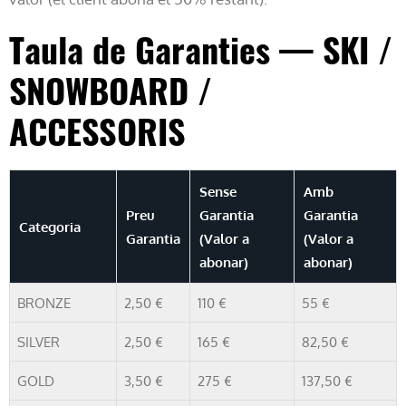
Taula de Garanties — SKI /
SNOWBOARD /
ACCESSORIS
Sense
Amb
Preu
Garantia
Garantia
Categoria
Garantia
(Valor a
(Valor a
abonar)
abonar)
BRONZE
2,50 €
110 €
55 €
SILVER
2,50 €
165 €
82,50 €
GOLD
3,50 €
275 €
137,50 €