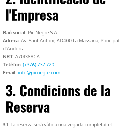
l'Empresa
Raó social:
Pic Negre S.A.
Adreça:
Av. Sant Antoni, AD400 La Massana, Principat
d'Andorra
NRT:
A701388CA
Telèfon:
(+376) 737 720
Email:
info@picnegre.com
3. Condicions de la
Reserva
3.1.
La reserva serà vàlida una vegada completat el