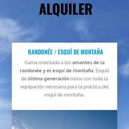
ALQUILER
RANDONÉE / ESQUÍ DE MONTAÑA
Gama orientada a los
amantes de la
randonée y el esquí de montaña
. Esquís
de
última generación
listos con toda la
equipación necesaria para la práctica del
esquí de montaña.