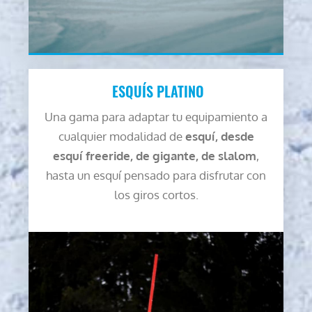
ESQUÍS PLATINO
Una gama para adaptar tu equipamiento a
cualquier modalidad de
esquí, desde
esquí freeride, de gigante, de slalom
,
hasta un esquí pensado para disfrutar con
los giros cortos.