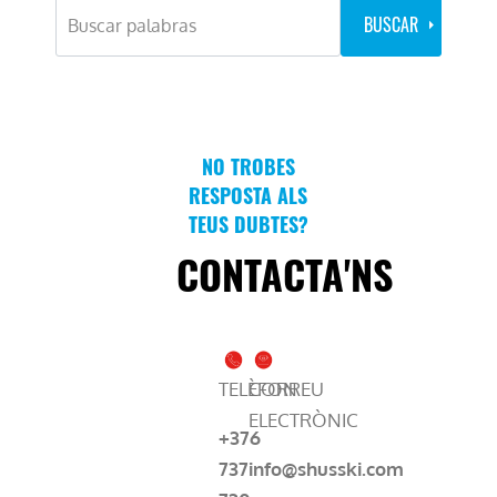
NO TROBES
RESPOSTA ALS
TEUS DUBTES?
CONTACTA'NS
TELÈFON
CORREU
ELECTRÒNIC
+376
737
info@shusski.com