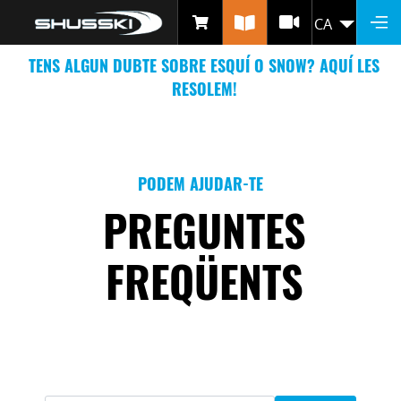
PREGUNTES FREQÜENTS
Vés
CA
LLIS
al
contingut
TENS ALGUN DUBTE SOBRE ESQUÍ O SNOW? AQUÍ LES
RESOLEM!
PODEM AJUDAR-TE
PREGUNTES
FREQÜENTS