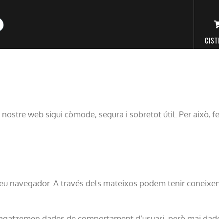
D’ACCEPTACIÓ 
Vés
al
contingut
CIST
ostre web sigui còmode, segura i sobretot útil. Per això, fe
eu navegador. A través dels mateixos podem tenir coneixement
mmagatzemen dades de comportament d’usuari, però mai dades