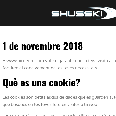
POLÍTICA 
1 de novembre 2018
A www.picnegre.com volem garantir que la teva visita a la n
faciliten el coneixement de les teves necessitats.
Què es una cookie?
Les cookies son petits arxius de dades que es guarden al t
que busques en les teves futures visites a la web.
Les cookies s’associen a un navegador i IP, es a dir, s’e