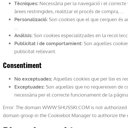
Tècniques:
Necessària per la navegació i el correct
àrees restringides, realitzar el procés de compra, ...
Personalizació:
Son cookies que el que cerquen és ad
...
Análisis:
Son cookies especialitzades en la recol·lec
Publicitat i de comportamient:
Son aquelles cookies
publicitat rellevant.
Consentiment
No exceptuades:
Aquelles cookies que per llei es req
Exceptuades:
Son aquelles que no requereixen de con
necessària per el correcte funcionament de la págin
Error: The domain WWW.SHUSSKI.COM is not authorized t
domain group in the Cookiebot Manager to authorize the