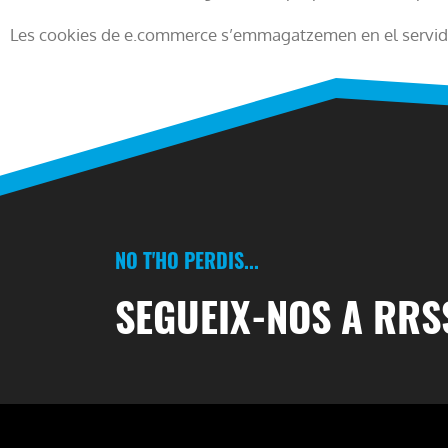
Les cookies de e.commerce s’emmagatzemen en el servido
NO T'HO PERDIS...
SEGUEIX-NOS A RRS