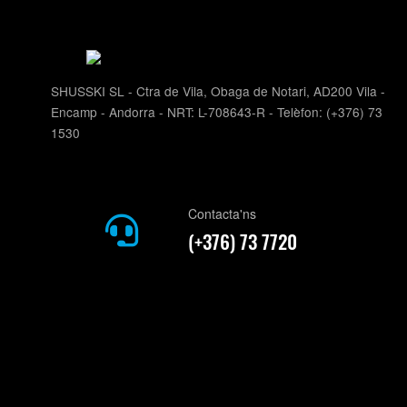
SHUSSKI SL - Ctra de Vila, Obaga de Notari, AD200 Vila -
Encamp - Andorra - NRT: L-708643-R - Telèfon: (+376) 73
1530
Contacta'ns
(+376) 73 7720