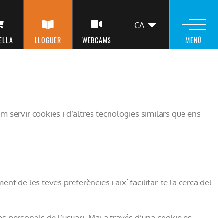
DE COOKIES
CA
LLISTA LES A
ELLA
LLOGUER
WEBCAMS
MENÚ
m servir cookies i d’altres tecnologies similars que ens
 de les teves preferències i així facilitar-te la cerca del
 personals de l’usuari. Mai a través d’una cookie es