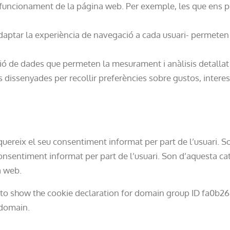
e funcionament de la página web. Per exemple, les que ens 
aptar la experiència de navegació a cada usuari- permeten 
ció de dades que permeten la mesurament i anàlisis detalla
 dissenyades per recollir preferències sobre gustos, inter
uereix el seu consentiment informat per part de l’usuari. Son 
sentiment informat per part de l’usuari. Son d’aquesta categ
a web.
o show the cookie declaration for domain group ID fa0b26
 domain.