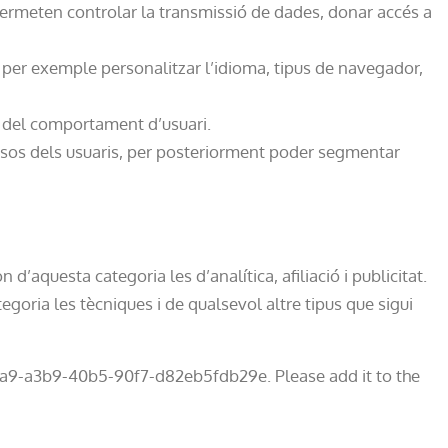
permeten controlar la transmissió de dades, donar accés a
per exemple personalitzar l’idioma, tipus de navegador,
t del comportament d’usuari.
essos dels usuaris, per posteriorment poder segmentar
d’aquesta categoria les d’analítica, afiliació i publicitat.
oria les tècniques i de qualsevol altre tipus que sigui
a9-a3b9-40b5-90f7-d82eb5fdb29e. Please add it to the