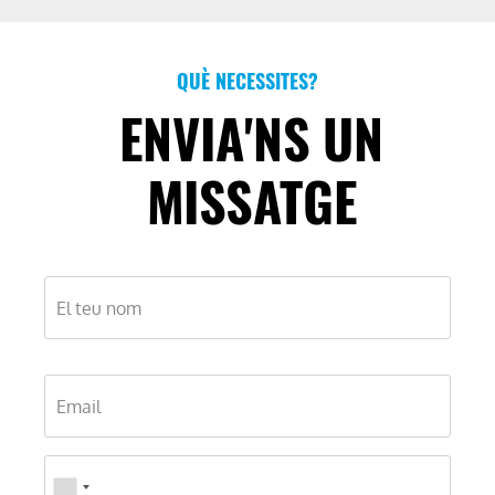
QUÈ NECESSITES?
ENVIA'NS UN
MISSATGE
Nom
Correu
electrònic
Telèfon