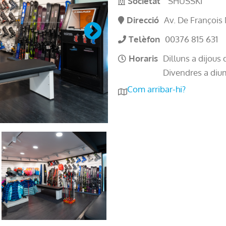
Societat
SHUSSKI
Direcció
Av. De François
Telèfon
00376 815 631
Horaris
Dilluns a dijous 
Divendres a diu
Com arribar-hi?