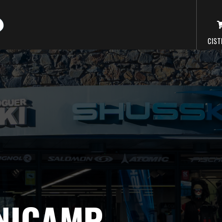
Vés
al
contingut
CIST
UNICAMP