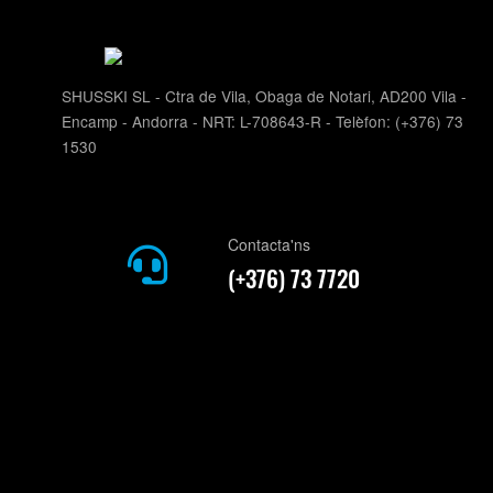
SHUSSKI SL - Ctra de Vila, Obaga de Notari, AD200 Vila -
Encamp - Andorra - NRT: L-708643-R - Telèfon: (+376) 73
1530
Contacta'ns
(+376) 73 7720