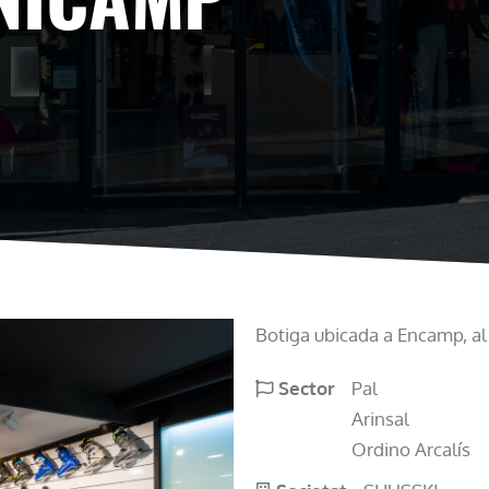
Botiga ubicada a Encamp, al
Sector
Pal
Arinsal
Ordino Arcalís