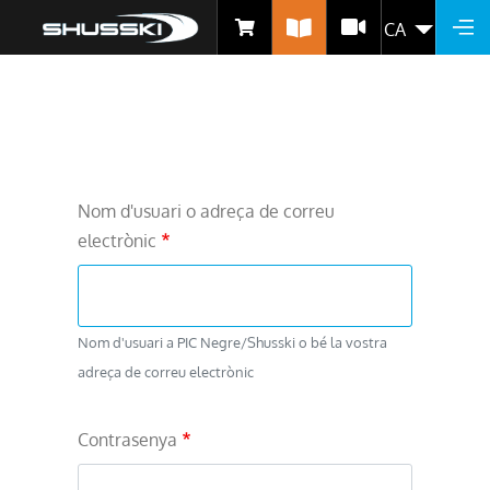
CA
LLIS
Vés
al
contingut
Nom d'usuari o adreça de correu
electrònic
Nom d'usuari a PIC Negre/Shusski o bé la vostra
adreça de correu electrònic
Contrasenya