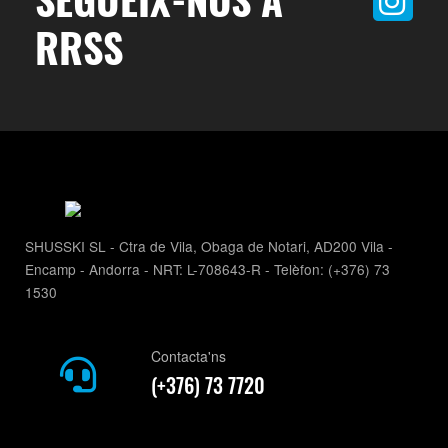
RRSS
SHUSSKI SL - Ctra de Vila, Obaga de Notari, AD200 Vila -
Encamp - Andorra - NRT: L-708643-R - Telèfon: (+376) 73
1530
Contacta'ns
(+376) 73 7720