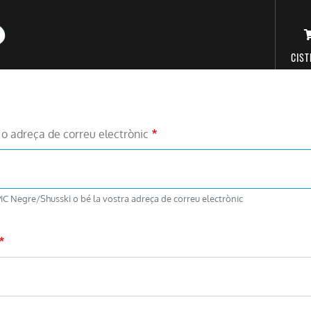
CIST
Vés
al
contingut
o adreça de correu electrònic
IC Negre/Shusski o bé la vostra adreça de correu electrònic