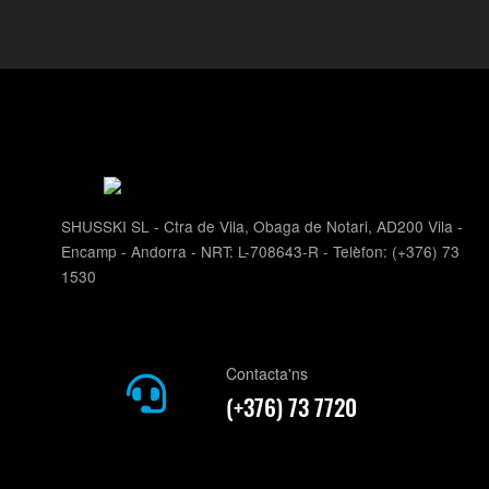
SHUSSKI SL - Ctra de Vila, Obaga de Notari, AD200 Vila -
Encamp - Andorra - NRT: L-708643-R - Telèfon: (+376) 73
1530
Contacta'ns
(+376) 73 7720