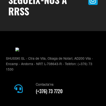
RRSS
SHUSSKI SL - Ctra de Vila, Obaga de Notari, AD200 Vila -
Encamp - Andorra - NRT: L-708643-R - Telèfon: (+376) 73
1530
Contacta'ns
(+376) 73 7720