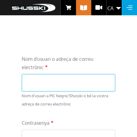
CA
LLIS
Vés
al
contingut
Nom d'usuari o adreça de correu
electrònic
Nom d'usuari a PIC Negre/Shusski o bé la vostra
adreça de correu electrònic
Contrasenya