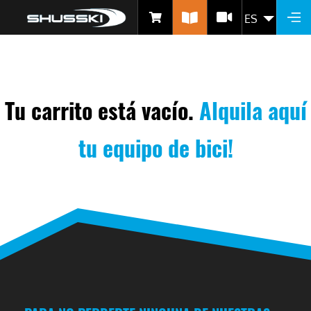
Pasar
ES
LIST 
al
contenido
principal
Tu carrito está vacío.
Alquila aquí
tu equipo de bici!