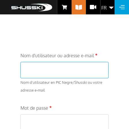
FR
LIST
Aller
au
contenu
Nom d'utilisateur ou adresse e-mail
principal
Nom d'utilisateur en PIC Negre/Shusski ou votre
adresse e-mail
Mot de passe