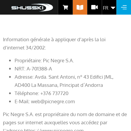
AVIS LÉGAL
Aller
FR
LIST
au
contenu
principal
Information générale à appliquer d’après la loi
d’internet 34/2002:
Propriétaire: Pic Negre S.A.
NRT: A-701388-A
Adresse: Avda. Sant Antoni, nº 43 Edifici JML,
AD400 La Massana, Principat d´Andorra
Téléphone: +376 737720
E-Mail: web@picnegre.com
Pic Negre S.A. est propriétaire du nom de domaine et de
pages sur internet auxquelles vous accédez par
l’adresse https://www.picnegre.com