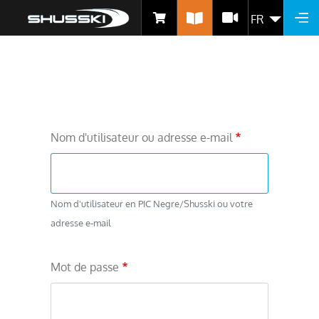
FR
LIST
Aller
au
contenu
Nom d'utilisateur ou adresse e-mail
principal
Nom d'utilisateur en PIC Negre/Shusski ou votre
adresse e-mail
Mot de passe