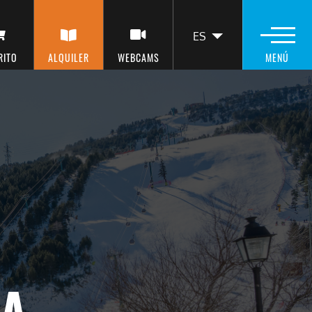
ES
LIST ADDITIO
RITO
ALQUILER
WEBCAMS
MENÚ
NA