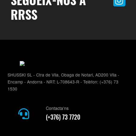
RRSS
SHUSSKI SL - Ctra de Vila, Obaga de Notari, AD200 Vila -
Encamp - Andorra - NRT: L-708643-R - Telèfon: (+376) 73
1530
Contacta'ns
(+376) 73 7720