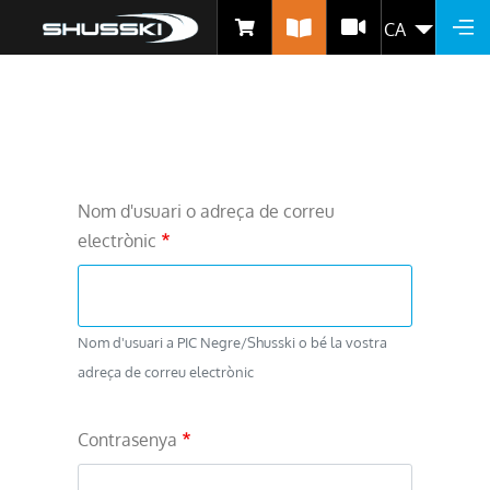
CA
LLIS
Vés
al
contingut
Nom d'usuari o adreça de correu
electrònic
Nom d'usuari a PIC Negre/Shusski o bé la vostra
adreça de correu electrònic
Contrasenya