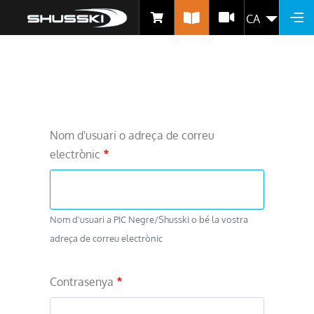
CA
LLIS
Vés
al
contingut
Nom d'usuari o adreça de correu
electrònic
Nom d'usuari a PIC Negre/Shusski o bé la vostra
adreça de correu electrònic
Contrasenya