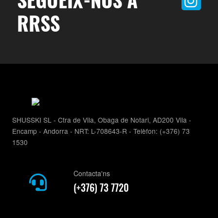
RRSS
SHUSSKI SL - Ctra de Vila, Obaga de Notari, AD200 Vila -
Encamp - Andorra - NRT: L-708643-R - Telèfon: (+376) 73
1530
Contacta'ns
(+376) 73 7720